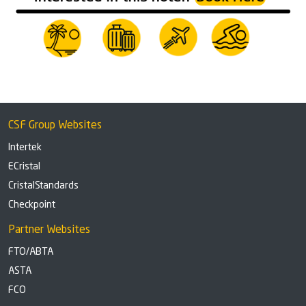
CSF Group Websites
Intertek
ECristal
CristalStandards
Checkpoint
Partner Websites
FTO/ABTA
ASTA
FCO